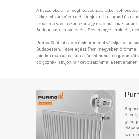
A készülékek, ha meghibásodnak, akkor sok esetben 
akkor mi konkrétan tudni fogjuk mi is a gond és ez al
probléma van, akkor akár egy órán belül is kitudunk
Budapesten, illetve egész Pest megye területén, akár 
Purmo fűtőtest szerelőink örömmel vállalják ezen kés
Budapesten, illetve egész Pest megyében örömmel á
minden munkájuk után számlát adnak és garanciát v
dolgoznak. Hívjon minket bizalommal a fent említet
Pur
Képesít
önnek,
gond po
időpont
szerelő