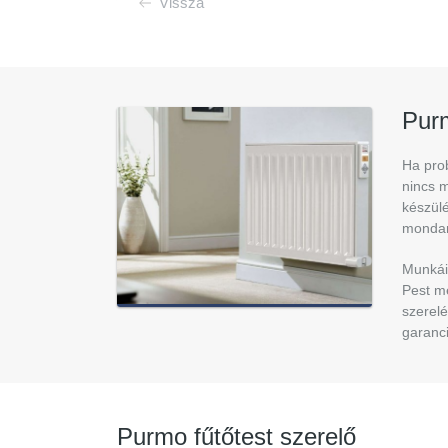
Vissza
Pur
Ha prob
nincs m
készül
mondan
Munkáin
Pest me
szerelé
garanci
Purmo
fűtőtest szerelő