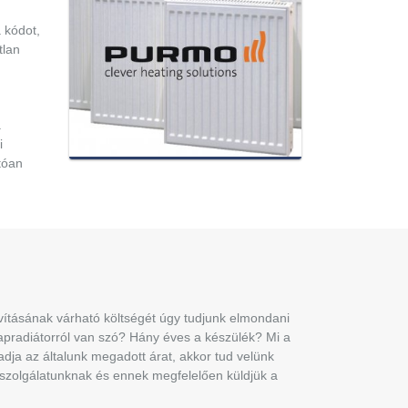
 kódot,
tlan
.
i
tóan
javításának várható költségét úgy tudjunk elmondani
apradiátorról van szó? Hány éves a készülék? Mi a
dja az általunk megadott árat, akkor tud velünk
lszolgálatunknak és ennek megfelelően küldjük a