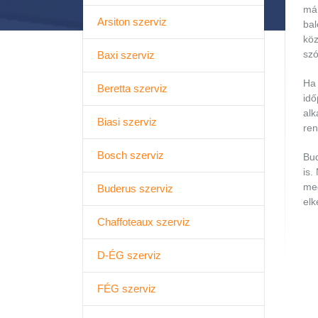
már
Arsiton szerviz
bal
köz
szó
Baxi szerviz
Ha 
Beretta szerviz
idő
alk
Biasi szerviz
ren
Bosch szerviz
Bud
is.
meg
Buderus szerviz
elk
Chaffoteaux szerviz
D-ÉG szerviz
FÉG szerviz