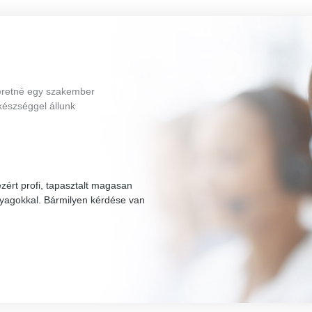
eretné egy szakember
készséggel állunk
ért profi, tapasztalt magasan
yagokkal. Bármilyen kérdése van