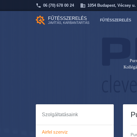
06 (70) 678 00 24
1054 Budapest, Vécsey u. 
FŰTÉSSZERELÉS
FŰTÉSSZERELÉS
JAVÍTÁS, KARBANTARTÁS
Purm
Kollégá
P
Szolgáltatásaink
Airfel szerviz
Pur