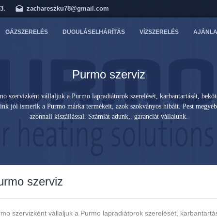
3.
zachareszku78@gmail.com
GÁZSZERELÉS
DUGULÁSELHÁRÍTÁS
VÍZSZERELÉS
AJÁNLA
Purmo szerviz
o szervizként vállaljuk a Purmo lapradiátorok szerelését, karbantartását, beköt
ink jól ismerik a Purmo márka termékeit, azok szokványos hibáit. Pest megyéb
azonnali kiszállással. Számlát adunk,. garanciát vállalunk.
urmo
szerviz
mo szervizként vállaljuk a Purmo lapradiátorok szerelését, karbantartás