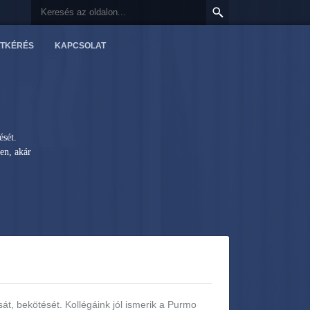
TKÉRÉS
KAPCSOLAT
ését.
en, akár
át, bekötését. Kollégáink jól ismerik a Purmo