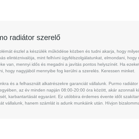
mo
radiátor szerelő
lémát észlel a készülék működése közben és tudni akarja, hogy milyen 
ás elintéznivalója, mint felhívni ügyfélszolgálatunkat, elmondani, hogy 
éke van, mennyi idős és megadni a javítás pontos helyszínét. Ha ezek
i, hogy nagyjából mennyibe fog kerülni a szerelés. Keressen minket.
kra és a felhasznált alkatrészekre garanciát vállalunk. Purmo radiáto
gyében, az év minden napján 08:00-20:00 óra között, akár azonnali kiszál
sét, karbantartását egyaránt. Ez utóbbira érdemes évente időt szakíta
át vállalunk, hanem számlát is adunk munkáink után. Hívjon bizalomma