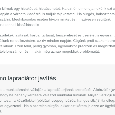
kiírnak egy hibakódot, hibaüzenetet. Ha ezt ön elmondja nekünk ezt a
apján a várható kiadásról is tudjuk tájékoztatni. Ha sürgős, halaszthata
 szállni. Meghibásodás esetén hívjon minket és mi szívesen segítünk
azonnali kiszállással is.
zülékek javítását, karbantartását, beszerelését és cseréjét is egyaránt
llunk rendelkezésére, az év minden napján. Cégünk profi szakembere
állalnak. Ezen felül, pedig gyorsan, ugyanakkor precízen és megbízha
t telefonszámon és mi akár még aznap megoldjuk problémáját.
mo
lapradiátor javítás
ett munkatársaink vállalják a lapradiátorjának szerelését. A készülék 
 hogy ha néhány kérdésre válaszol munkatársunknak. Milyen verziójú l
ntosan a készülékkel (például: csepeg, bűzös, hangos stb.)? Ha elfoga
ot egyeztetni. Ha a szerelés sürgős, akkor azt kérem jelezze az ügyfé
t.