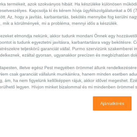
ka termékeit, azok szokványos hibáit. Ha készüléke különösen működik
esetveszélyes. Kapcsolja ki és kérem hívja ügyfélszolgálatunkat a 06 
ött. Az, hogy a javítás, karbantartás, bekötés mennyibe fog kerülni nag
, mik a körülmények, mi a probléma, mennyi idős a készülék.
ezeket elmondja nekünk, akkor tudunk mondani Önnek egy hozzávetőleg
pontot is tudunk egyeztetni javításra, karbantartásra vagy bekötésre. 
atrészekre teljeskörű garanciát vállal. Purmo szervizünk szakemberei i
delkeznek, ezáltal gyorsan, ugyanakkor precízen és megbízhatóan do
apesten, illetve egész Pest megyében örömmel állunk rendelkezésére a
 Nem csak garanciát vállalunk munkáinkra, hanem minden esetben adunk
, ám, ha nem figyelünk kellőképpen rájuk, akkor idővel megeshet. Ezér
erülhető legyen. Hívjon minket bizalommal és mi mindenben örömmel s
Ajánlatkérés