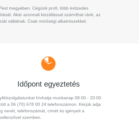
 Pest megyében. Cégünk profi, több évtizedes
tását. Akár azonnali kiszállással számíthat ránk, az
át vállalnak. Csak minőségi alkatrészekkel,
Időpont egyeztetés
yfélszolgálatunkat hívhatja munkanap 08:00 - 20:00
zött a 06 (70) 678 00 24 telefonszámon. Kérjük adja
g nevét, telefonszámát, címét és igényeit a
pellenzővel szemben.