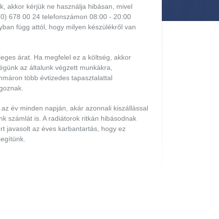
, akkor kérjük ne használja hibásan, mivel
(70) 678 00 24 telefonszámon 08:00 - 20:00
yban függ attól, hogy milyen készülékről van
es árat. Ha megfelel ez a költség, akkor
Cégünk az általunk végzett munkákra,
mmáron több évtizedes tapasztalattal
lgoznak.
z év minden napján, akár azonnali kiszállással
 számlát is. A radiátorok ritkán hibásodnak
t javasolt az éves karbantartás, hogy ez
egítünk.