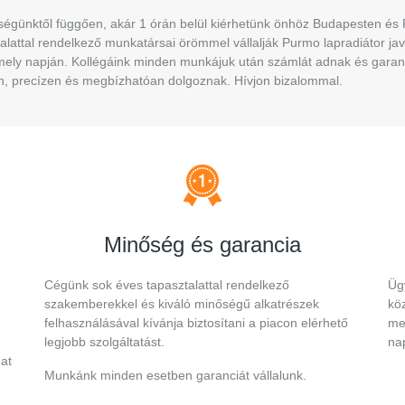
tségünktől függően, akár 1 órán belül kiérhetünk önhöz Budapesten és
alattal rendelkező munkatársai örömmel vállalják Purmo lapradiátor javí
ely napján. Kollégáink minden munkájuk után számlát adnak és garanci
n, precízen és megbízhatóan dolgoznak. Hívjon bizalommal.
Minőség és garancia
Cégünk sok éves tapasztalattal rendelkező
Üg
szakemberekkel és kiváló minőségű alkatrészek
kö
felhasználásával kívánja biztosítani a piacon elérhető
me
legjobb szolgáltatást.
na
at
Munkánk minden esetben garanciát vállalunk.