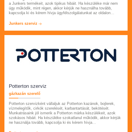
a Junkers termékeit, azok tipikus hibáit. Ha készüléke már nem
úgy működik, mint régen, akkor kérjük ne használha tovább,
kapcsolja ki és kérem hívja ügyfélszolgálatunkat az oldalon
feltűntetett telefonszámon. Számlát adunk és garanciát vállalunk
munkáinkra. Keressen fel minket, hogy segíthessünk. Pest megye
Junkers szerviz
egész területén számíthat ránk.
Potterton szerviz
gázkazán szerelő
Potterton szervizként vállaljuk az Potterton kazánok, bojlerek,
vízmelegítők, cirkók szerelését, karbantartását, bekötését.
Munkatrásaink jól ismerik a Potterton márka készülékeit, azok
szokásos hibáit. Ha készüléke szokatlanul működik, akkor kérjük
ne használja tovább, kapcsolja ki és kérem hívja
ügyfélszolgálatunkat. Szakembereink örömmel állnak
rendelkezésére egész Pest megyében, akár azonnali kiszállással.