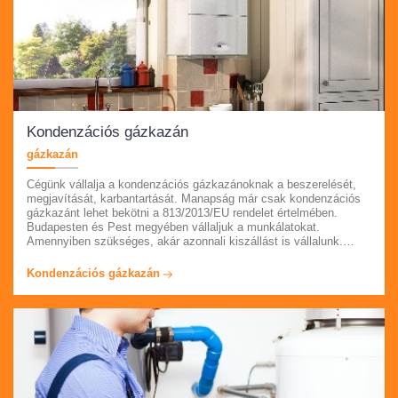
Kondenzációs gázkazán
gázkazán
Cégünk vállalja a kondenzációs gázkazánoknak a beszerelését,
megjavítását, karbantartását. Manapság már csak kondenzációs
gázkazánt lehet bekötni a 813/2013/EU rendelet értelmében.
Budapesten és Pest megyében vállaljuk a munkálatokat.
Amennyiben szükséges, akár azonnali kiszállást is vállalunk.
Márkafüggetlenül dolgozunk, munkáink után számlát adunk és
garanciát vállalunk. Látogasson el oldalunkra, ahol bővebben
Kondenzációs gázkazán
informálódhat szolgáltatásainkról és kérje szakembereink
segítségét.