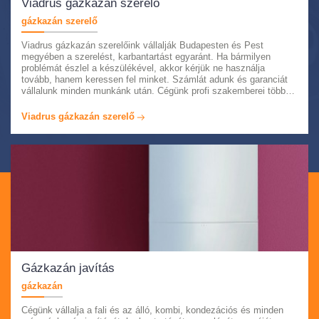
Viadrus gázkazán szerelő
gázkazán szerelő
Viadrus gázkazán szerelőink vállalják Budapesten és Pest
megyében a szerelést, karbantartást egyaránt. Ha bármilyen
problémát észlel a készülékével, akkor kérjük ne használja
tovább, hanem keressen fel minket. Számlát adunk és garanciát
vállalunk minden munkánk után. Cégünk profi szakemberei több
évtizedes tapasztalattal rendelkeznek ezen kazánokkal és akár
azonnali kiszállással állnak rendelkezésére. Minőségi
Viadrus gázkazán szerelő
alkatrészekkel dolgozunk, kedvező áron. Keressen minket
bizalommal.
Gázkazán javítás
gázkazán
Cégünk vállalja a fali és az álló, kombi, kondezációs és minden