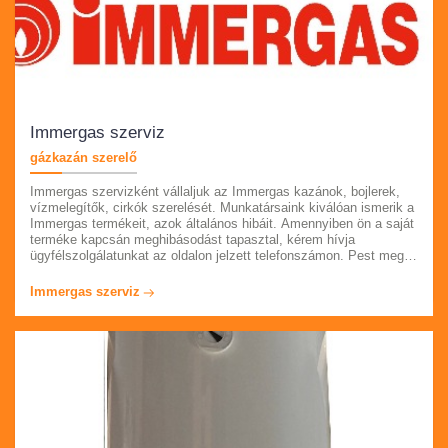
Immergas szerviz
gázkazán szerelő
Immergas szervizként vállaljuk az Immergas kazánok, bojlerek,
vízmelegítők, cirkók szerelését. Munkatársaink kiválóan ismerik a
Immergas termékeit, azok általános hibáit. Amennyiben ön a saját
terméke kapcsán meghibásodást tapasztal, kérem hívja
ügyfélszolgálatunkat az oldalon jelzett telefonszámon. Pest megye
összes településén állunk rendelkezésére egész évben.
Látogasson el oldalunkra, ahol részletesen is tájékozódhat
Immergas szerviz
szolgáltatásainkról. Munkáink után számlát adunk, garanciát
vállalunk.