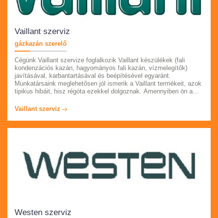
Vaillant szerviz
gázkazán szerelő
Cégünk Vaillant szervize foglalkozik Vaillant készülékek (fali
kondenzációs kazán, hagyományos fali kazán, vízmelegítők)
javításával, karbantartásával és beépítésével egyaránt.
Munkatársaink meglehetősen jól ismerik a Vaillant termékeit, azok
tipikus hibáit, hisz régóta ezekkel dolgoznak. Amennyiben ön a
készülékével kapcsolatban meghibásodást tapasztal, kérem hívja
ügyfélszolgálatunkat. Egész Pest megyében, az év minden napján
Vaillant szerviz
számíthat ránk. Számlát és garanciát adunk.
Westen szerviz