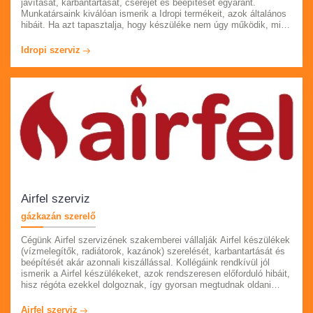
javítását, karbantartását, cseréjét és beépítését egyaránt.
Munkatársaink kiválóan ismerik a Idropi termékeit, azok általános
hibáit. Ha azt tapasztalja, hogy készüléke nem úgy működik, mint
eddig, akkor keressen fel minket telefonon az oldaloon feltűntetett
telefonszámon. Pest megye összes településén vállaljuk a
Idropi szerviz
munkálatokat. Számlát és garanciát adunk munkáink után.
Airfel szerviz
gázkazán szerelő
Cégünk Airfel szervizének szakemberei vállalják Airfel készülékek
(vízmelegítők, radiátorok, kazánok) szerelését, karbantartását és
beépítését akár azonnali kiszállással. Kollégáink rendkívül jól
ismerik a Airfel készülékeket, azok rendszeresen előforduló hibáit,
hisz régóta ezekkel dolgoznak, így gyorsan megtudnak oldani
minden problémát. Ha úgy látja, hogy szerkezete már nem úgy
működik, mint eddig, akkor kérem hívja ügyfélszolgálatunkat.
Airfel szerviz