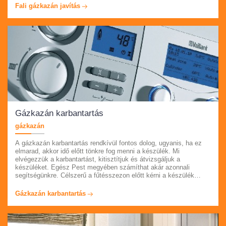
elérhetők vagyunk. Minőségi alkatrészekkel, márkafüggetlenül
Fali gázkazán javítás
dolgozunk, számlát és garanciát adunk munkáinkra. Keressen
bizalommal
Gázkazán karbantartás
gázkazán
A gázkazán karbantartás rendkívül fontos dolog, ugyanis, ha ez
elmarad, akkor idő előtt tönkre fog menni a készülék. Mi
elvégezzük a karbantartást, kitisztítjuk és átvizsgáljuk a
készüléket. Egész Pest megyében számíthat akár azonnali
segítségünkre. Célszerű a fűtésszezon előtt kérni a készülék
karbantartását. Látogasson el oldalunkra, ahol részletesen is
tájékozódhat szolgáltatásainkról és rólunk. Szakembereink
Gázkazán karbantartás
számlát és garanciát adnak munkáik után és márkafüggetlenül
dolgoznak.