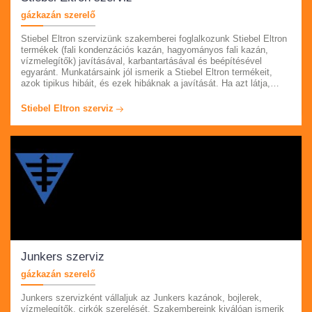
gázkazán szerelő
Stiebel Eltron szervizünk szakemberei foglalkozunk Stiebel Eltron
termékek (fali kondenzációs kazán, hagyományos fali kazán,
vízmelegítők) javításával, karbantartásával és beépítésével
egyaránt. Munkatársaink jól ismerik a Stiebel Eltron termékeit,
azok tipikus hibáit, és ezek hibáknak a javítását. Ha azt látja,
hogy készüléke már nem úgy működik, mint eddig, vagy
egyáltalán nem működik, akkor kérem hívja ügyfélszolgálatunkat.
Stiebel Eltron szerviz
Örömmel segítünk mindenben.
Junkers szerviz
gázkazán szerelő
Junkers szervizként vállaljuk az Junkers kazánok, bojlerek,
vízmelegítők, cirkók szerelését. Szakembereink kiválóan ismerik