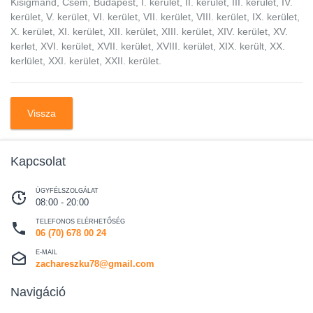
Kisigmánd, Csém, Budapest, I. kerület, II. kerület, III. kerület, IV.
kerület, V. kerület, VI. kerület, VII. kerület, VIII. kerület, IX. kerület,
X. kerület, XI. kerület, XII. kerület, XIII. kerület, XIV. kerület, XV.
kerlet, XVI. kerület, XVII. kerület, XVIII. kerület, XIX. került, XX.
kerlület, XXI. kerület, XXII. kerület.
Vissza
Kapcsolat
ÜGYFÉLSZOLGÁLAT
08:00 - 20:00
TELEFONOS ELÉRHETŐSÉG
06 (70) 678 00 24
E-MAIL
zachareszku78@gmail.com
Navigáció