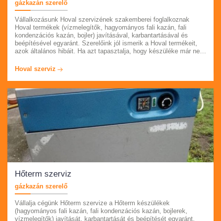
gázkazán szerelő
Vállalkozásunk Hoval szervizének szakemberei foglalkoznak
Hoval termékek (vízmelegítők, hagyományos fali kazán, fali
kondenzációs kazán, bojler) javításával, karbantartásával és
beépítésével egyaránt. Szerelőink jól ismerik a Hoval termékeit,
azok általános hibáit. Ha azt tapasztalja, hogy készüléke már nem
úgy működik, mint eddig, kérem hívja ügyfélszolgálatunkat az
oldalon feltűntetett telefonszámon. Pest megyében, egész évben,
Hoval szerviz
akár azonnali kiszállással számíthat ránk.
Hőterm szerviz
gázkazán szerelő
Vállalja cégünk Hőterm szervize a Hőterm készülékek
(hagyományos fali kazán, fali kondenzációs kazán, bojlerek,
vízmelegítők) javítását, karbantartását és beépítését egyaránt.