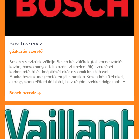
Bosch szerviz
gázkazán szerelő
Bosch szervizünk vállalja Bosch készülékek (fali kondenzációs
kazán, hagyományos fali kazán, vízmelegítők) szerelését,
karbantartását és beépítését akár azonnali kiszállással.
Munkatársaink meglehetősen jól ismerik a Bosch készülékeket,
azok gyakran előforduló hibáit, hisz régóta ezekkel dolgoznak. Ha
úgy látja, hogy készüléke már nem úgy működik, mint eddig,
akkor kérem hívja ügyfélszolgálatunkat. Budapesten és Pest
Bosch szerviz
megyében vállaljuk a munkálatokat.