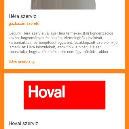
Héra szerviz
gázkazán szerelő
Cégünk Héra szervie vállalja Héra termékek (fali kondenzációs
kazán, hagyományos fali kazán, vízmelegítők) javítását,
karbantartását és beépítését egyaránt. Szakképzett szerelőink jól
ismerik az Héra készülékeit, azok tipikus hibáit. Ha azt
tapasztalja, hogy a készüléke már nem úgy működik, akkor
feltétlenül hívja ügyfélszolgálatunkat az oldalon feltűntetett
telefonszámon. Pest megyében, akár azonnali kiszállással, az év
Héra szerviz
minden napján állunk rendelkezésére. Keressen minket
bizalommal.
Hoval szerviz