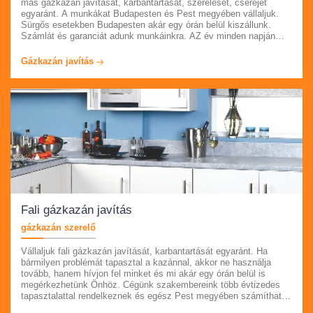
más gázkazán javítását, karbantartását, szerelését, cseréjét
egyaránt. A munkákat Budapesten és Pest megyében vállaljuk.
Sürgős esetekben Budapesten akár egy órán belül kiszállunk.
Számlát és garanciát adunk munkáinkra. AZ év minden napján
állunk rendelkezésére. Profi szakembereink márkától függetlenül
vállalják gázkazán javítását. Látogasson el oldalunkra és
Gázkazán javítás
informálódjon szolgáltatásaikról.
Fali gázkazán javítás
gázkazán szerelő
Vállaljuk fali gázkazán javítását, karbantartását egyaránt. Ha
bármilyen problémát tapasztal a kazánnal, akkor ne használja
tovább, hanem hívjon fel minket és mi akár egy órán belül is
megérkezhetünk Önhöz. Cégünk szakembereink több évtizedes
tapasztalattal rendelkeznek és egész Pest megyében számíthat,
akár azonnali kiszállással is, segítségükre. Az év minden napján