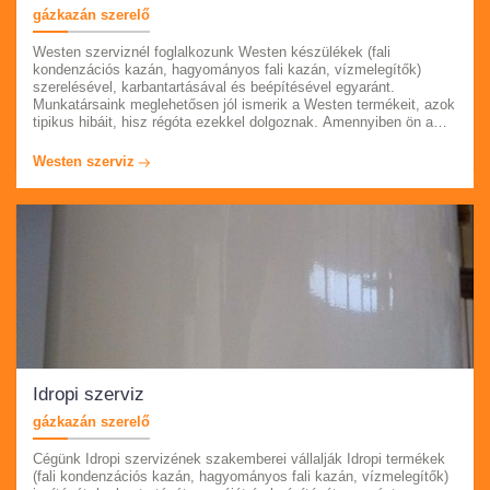
gázkazán szerelő
Westen szerviznél foglalkozunk Westen készülékek (fali
kondenzációs kazán, hagyományos fali kazán, vízmelegítők)
szerelésével, karbantartásával és beépítésével egyaránt.
Munkatársaink meglehetősen jól ismerik a Westen termékeit, azok
tipikus hibáit, hisz régóta ezekkel dolgoznak. Amennyiben ön a
készülékével kapcsolatban meghibásodást tapasztal, kérem hívja
ügyfélszolgálatunkat. Budapesten és Pest megyében vállaljuk a
Westen szerviz
munkálatokat, akár azonnali kiszállással.
Idropi szerviz
gázkazán szerelő
Cégünk Idropi szervizének szakemberei vállalják Idropi termékek
(fali kondenzációs kazán, hagyományos fali kazán, vízmelegítők)