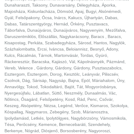
Dunaharaszti, Taksony, Dunavarsány, Délegyháza, Áporka,
Majosháza, Kiskunlacháza, Dömsöd, Apaj, Bugyi, Alsónémedi,
Gyál, Felsőpakony, Ócsa, Inárcs, Kakucs, Újhartyán, Dabas,
Dabas, Tatárszentgyörgy, Hernád, Örkény, Pusztavacs,
Táborfalva, Dunaújváros, Dunaújváros, Nagyvenyim, Mezőfalva,
Daruszentmiklós, Előszállás, Nagykarácsony, Baracs , Baracs,
Kisapostag, Perkáta, Szabadegyháza, Sárosd, Hantos, Nagylók,
Százhalombatta, Ercsi, Iváncsa, Beloiannisz, Besnyő, Adony,
Kulcs, Rácalmás, Tárnok, Martonvásár, Tordas, Gyúró,
Ráckeresztúr, Baracska, Kajászó, Vál, Kápolnásnyék, Pázmánd,
Vereb, Velence , Gárdony, Gárdony, Gárdony, Pusztaszabolcs,
Esztergom, Esztergom, Dorog, Kesztölc, Leányvár, Piliscsév,
Csolnok, Dág, Sárisáp, Nagysáp, Bajna, Epöl, Máriahalom, Úny,
Annavölgy, Tokod, Tokodaltáró, Bajót, Tát, Mogyorósbánya,
Nyergesújfalu, Lábatlan, Süttő, Neszmély, Dunaalmás, Vác,
Nőtincs, Ősagárd, Felsőpetény, Kosd, Rád, Penc, Csővár,
Keszeg, Alsópetény, Nézsa, Legénd, Verőce, Kismaros, Szokolya,
Kóspallag, Nagymaros, Zebegény, Szob, Márianosztra,
Ipolydamásd, Letkés, Ipolytölgyes, Nagybörzsöny, Vámosmikola,
Tésa, Perőcsény, Kemence, Bernecebaráti, Szendehely,
Berkenye, Nógrád, Diósjenő, Borsosberény, Nagyoroszi,