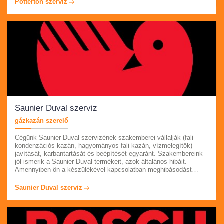
Potterton szerviz
Minden munkájuk után számlát adnak, garanciát vállalnak.
Saunier Duval szerviz
gázkazán szerelő
Cégünk Saunier Duval szervizének szakemberei vállalják (fali
kondenzációs kazán, hagyományos fali kazán, vízmelegítők)
javítását, karbantartását és beépítését egyaránt. Szakembereink
jól ismerik a Saunier Duval termékeit, azok általános hibáit.
Amennyiben ön a készülékével kapcsolatban meghibásodást
tapasztal, kérem hívja ügyfélszolgálatunkat az oldalon feltűntetett
telefonszámon. Az év minden napján állunk rendelkezésére,
Saunier Duval szerviz
azonnali kiszállással is. Számlát és garanciát adunk munkáinkra.