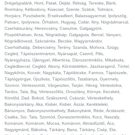
Drégelypalánk, Hont, Patak, Dejtár, Rétság, Tereske, Bánk,
Romhány, Kétbodony, Kisecset, Szente, Szátok, Tolmács,
Horpács, Pusztaberki, Érsekvadkert, Balassagyarmat, Ipolyszög,
Patvarc, Ipolyvece, Őrhalom, Hugyag, Csitár, Iliny, Nógrádmarcal,
Cserhátsurány, Herencsény, Csesztve, Galgagyörk,
Püspökhatvan, Acsa, Nógrádsáp, Galgaguta, Bercel, Vanyarc,
Nógrádkövesd, Szécsénke, Becske, Magyarnándor,
Cserháthaláp, Debercsény, Terény, Szanda, Mohora, Szügy,
Cegléd, Tápiószentmárton, Nyársapát, Csemő, Pilis,
Nyáregyháza, Újlengyel, Albertirsa, Dánszentmiklós, Mikebuda,
Ceglédbercel, Cegléd, Abony, Kőröstetétlen, Jászkarajenő, Törtel,
Nagykőrös, Kocsér, Nagykáta, Tápióbicske, Farmos, Tápiószele,
Tápiógyörgye, Újszilvás, Tápiószőlős, Tatabánya, Gyermely,
Szomor, Vértessomló, Várgesztes, Tarján, Héreg, Vértestolna,
Tardos, Tata, Baj, Vértesszőlős, Oroszlány, Környe, Kecskéd,
Kömlőd, Dad, Bokod, Szákszend, Császár, Vérteskethely,
Bakonysárkány, Aka, Kisbér, Kisbér, Ászár, Kerékteleki,
Bársonyos, Bakonyszombathely, Bakonybánk, Réde, Ácsteszér,
Csatka, Súr, Tata, Szomód, Dunaszentmiklós, Kocs, Naszály,
Komárom, Komárom, Mocsa, Komárom, Almásfüzitő, Ács,
Nagyigmánd, Bábolna, Tárkány, Bana, Tárkány, Csép, Ete,