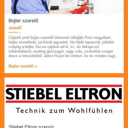
Bojler szerelő
szerelő
Cégünk profi bojler szerelői örömmel vállalják Pest megyében
bojler szerelését, javítását egyaránt. Ha hibát tapasztal, például
csöpög a bojler, furcsa zajokat ad ki, ki-, és bekapcsol
indokolatlanul, esetleg gázszagot, vagy más, szokatlan szagot
érezz a készülékből, akkor hívjon fel minket. Az év minden napján
számíthat, akár azonnali segítségünkre. Munkatársaink több
évtizedes tapasztalattal rendelkeznek, számlát és garanciát adnak
Bojler szerelő
munkáik után. Látogasson el oldalunkra bővebb információkért.
Stiebel Eltron szerviz