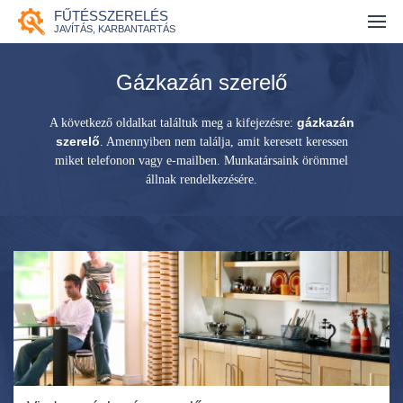
FŰTÉSSZERELÉS
Fűtésszerelés
JAVÍTÁS, KARBANTARTÁS
Gázszerelés
gázkazán szerelő
Duguláselhárítás
gázkazán
A következő oldalkat találtuk meg a kifejezésre:
szerelő
. Amennyiben nem találja, amit keresett keressen
Vízszerelés
miket telefonon vagy e-mailben. Munkatársaink örömmel
állnak rendelkezésére.
Ajánlatkérés
Kapcsolat