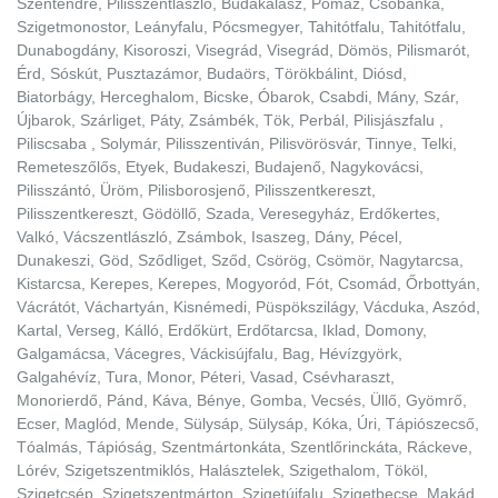
Szentendre, Pilisszentlászló, Budakalász, Pomáz, Csobánka,
Szigetmonostor, Leányfalu, Pócsmegyer, Tahitótfalu, Tahitótfalu,
Dunabogdány, Kisoroszi, Visegrád, Visegrád, Dömös, Pilismarót,
Érd, Sóskút, Pusztazámor, Budaörs, Törökbálint, Diósd,
Biatorbágy, Herceghalom, Bicske, Óbarok, Csabdi, Mány, Szár,
Újbarok, Szárliget, Páty, Zsámbék, Tök, Perbál, Pilisjászfalu ,
Piliscsaba , Solymár, Pilisszentiván, Pilisvörösvár, Tinnye, Telki,
Remeteszőlős, Etyek, Budakeszi, Budajenő, Nagykovácsi,
Pilisszántó, Üröm, Pilisborosjenő, Pilisszentkereszt,
Pilisszentkereszt, Gödöllő, Szada, Veresegyház, Erdőkertes,
Valkó, Vácszentlászló, Zsámbok, Isaszeg, Dány, Pécel,
Dunakeszi, Göd, Sződliget, Sződ, Csörög, Csömör, Nagytarcsa,
Kistarcsa, Kerepes, Kerepes, Mogyoród, Fót, Csomád, Őrbottyán,
Vácrátót, Váchartyán, Kisnémedi, Püspökszilágy, Vácduka, Aszód,
Kartal, Verseg, Kálló, Erdőkürt, Erdőtarcsa, Iklad, Domony,
Galgamácsa, Vácegres, Váckisújfalu, Bag, Hévízgyörk,
Galgahévíz, Tura, Monor, Péteri, Vasad, Csévharaszt,
Monorierdő, Pánd, Káva, Bénye, Gomba, Vecsés, Üllő, Gyömrő,
Ecser, Maglód, Mende, Sülysáp, Sülysáp, Kóka, Úri, Tápiószecső,
Tóalmás, Tápióság, Szentmártonkáta, Szentlőrinckáta, Ráckeve,
Lórév, Szigetszentmiklós, Halásztelek, Szigethalom, Tököl,
Szigetcsép, Szigetszentmárton, Szigetújfalu, Szigetbecse, Makád,