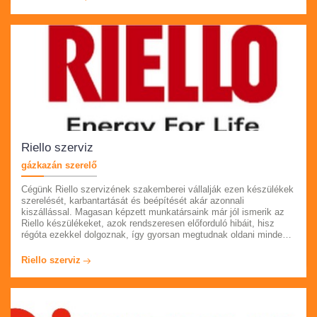
Számlát és garanciát adunk munkáinkra.
Riello szerviz
gázkazán szerelő
Cégünk Riello szervizének szakemberei vállalják ezen készülékek
szerelését, karbantartását és beépítését akár azonnali
kiszállással. Magasan képzett munkatársaink már jól ismerik az
Riello készülékeket, azok rendszeresen előforduló hibáit, hisz
régóta ezekkel dolgoznak, így gyorsan megtudnak oldani minden
problémát. Ha úgy látja, hogy kazánja, vízmelegítője már nem úgy
működik, mint eddig, akkor kérem hívja ügyfélszolgálatunkat.
Riello szerviz
Egész Pest megyében számíthat ránk.