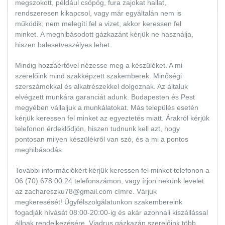
megszokott, például csöpög, fura zajokat hallat,
rendszeresen kikapcsol, vagy már egyáltalán nem is
működik, nem melegíti fel a vizet, akkor keressen fel
minket. A meghibásodott gázkazánt kérjük ne használja,
hiszen balesetveszélyes lehet.
Mindig hozzáértővel nézesse meg a készüléket. A mi
szerelőink mind szakképzett szakemberek. Minőségi
szerszámokkal és alkatrészekkel dolgoznak. Az általuk
elvégzett munkára garanciát adunk. Budapesten és Pest
megyében vállaljuk a munkálatokat. Más település esetén
kérjük keressen fel minket az egyeztetés miatt. Árakról kérjük
telefonon érdeklődjön, hiszen tudnunk kell azt, hogy
pontosan milyen készülékről van szó, és a mi a pontos
meghibásodás.
További információkért kérjük keressen fel minket telefonon a
06 (70) 678 00 24 telefonszámon, vagy írjon nekünk levelet
az zachareszku78@gmail.com címre. Várjuk
megkeresését! Ügyfélszolgálatunkon szakembereink
fogadják hívását 08:00-20:00-ig és akár azonnali kiszállással
állnak rendelkezésére. Viadrus gázkazán szerelőink több