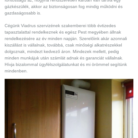
fontosságú az, hogyha rendszeresen karban van tartva egy
gázkészülék, akkor az biztonságosan fog mindig működni és
gazdaságosabb is.
Cégünk Viadrus szervizének szakemberei több évtizedes
tapasztalattal rendelkeznek és egész Pest megyében állnak
rendelkezésére az év minden napján. Szerelőink akár azonnali
kiszállást is vállalnak, továbbá, csak minőségi alkatrészekkel
dolgoznak, mindezt kedvező áron. Mindezek mellett, pedig
minden munkájuk után számlát adnak és garanciát vállalnak.
Hívja bizalommal ügyfélszolgálatunkat és mi örömmel segítünk
mindenben.