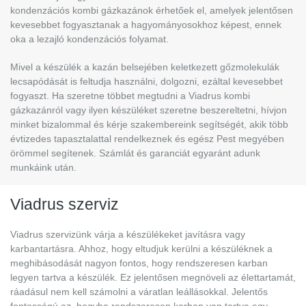
kondenzációs kombi gázkazánok érhetőek el, amelyek jelentősen
kevesebbet fogyasztanak a hagyományosokhoz képest, ennek
oka a lezajló kondenzációs folyamat.
Mivel a készülék a kazán belsejében keletkezett gőzmolekulák
lecsapódását is feltudja használni, dolgozni, ezáltal kevesebbet
fogyaszt. Ha szeretne többet megtudni a Viadrus kombi
gázkazánról vagy ilyen készüléket szeretne beszereltetni, hívjon
minket bizalommal és kérje szakembereink segítségét, akik több
évtizedes tapasztalattal rendelkeznek és egész Pest megyében
örömmel segítenek. Számlát és garanciát egyaránt adunk
munkáink után.
Viadrus szerviz
Viadrus szervizünk várja a készülékeket javításra vagy
karbantartásra. Ahhoz, hogy eltudjuk kerülni a készüléknek a
meghibásodását nagyon fontos, hogy rendszeresen karban
legyen tartva a készülék. Ez jelentősen megnöveli az élettartamát,
ráadásul nem kell számolni a váratlan leállásokkal.
Jelentős