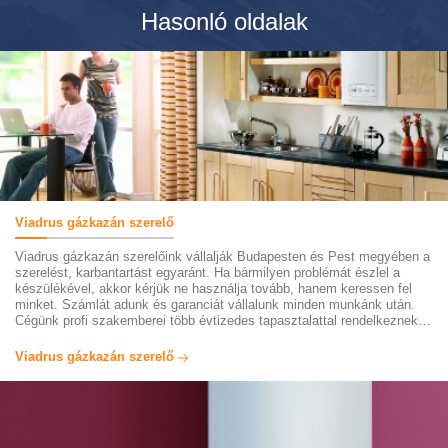
Hasonló oldalak
Viadrus gázkazán szerelő
Viadrus gázkazán szerelőink vállalják Budapesten és Pest megyében a
szerelést, karbantartást egyaránt. Ha bármilyen problémát észlel a
készülékével, akkor kérjük ne használja tovább, hanem keressen fel
minket. Számlát adunk és garanciát vállalunk minden munkánk után.
Cégünk profi szakemberei több évtizedes tapasztalattal rendelkeznek
ezen kazánokkal és akár azonnali kiszállással állnak rendelkezésére.
Minőségi alkatrészekkel dolgozunk, kedvező áron. Keressen minket
Viadrus gázkazán szerelő
bizalommal.