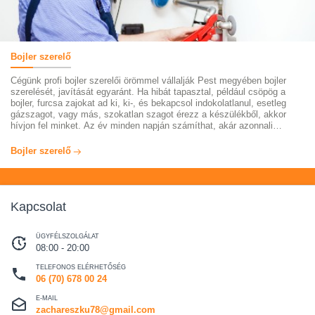
Bojler szerelő
Cégünk profi bojler szerelői örömmel vállalják Pest megyében bojler
szerelését, javítását egyaránt. Ha hibát tapasztal, például csöpög a
bojler, furcsa zajokat ad ki, ki-, és bekapcsol indokolatlanul, esetleg
gázszagot, vagy más, szokatlan szagot érezz a készülékből, akkor
hívjon fel minket. Az év minden napján számíthat, akár azonnali
segítségünkre. Munkatársaink több évtizedes tapasztalattal
rendelkeznek, számlát és garanciát adnak munkáik után. Látogasson el
Bojler szerelő
oldalunkra bővebb információkért.
Kapcsolat
ÜGYFÉLSZOLGÁLAT
08:00 - 20:00
TELEFONOS ELÉRHETŐSÉG
06 (70) 678 00 24
E-MAIL
zachareszku78@gmail.com