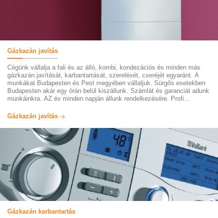
Gázkazán javítás
Cégünk vállalja a fali és az álló, kombi, kondezációs és minden más
gázkazán javítását, karbantartását, szerelését, cseréjét egyaránt. A
munkákat Budapesten és Pest megyében vállaljuk. Sürgős esetekben
Budapesten akár egy órán belül kiszállunk. Számlát és garanciát adunk
munkáinkra. AZ év minden napján állunk rendelkezésére. Profi
szakembereink márkától függetlenül vállalják gázkazán javítását.
Látogasson el oldalunkra és informálódjon szolgáltatásaikról.
Gázkazán javítás
Gázkazán karbantartás