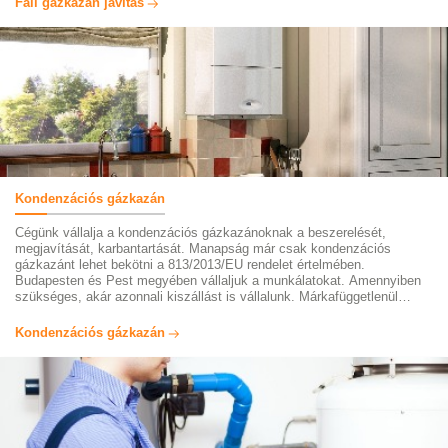
Fali gázkazán javítás
adunk munkáinkra. Keressen bizalommal
Kondenzációs gázkazán
Cégünk vállalja a kondenzációs gázkazánoknak a beszerelését,
megjavítását, karbantartását. Manapság már csak kondenzációs
gázkazánt lehet bekötni a 813/2013/EU rendelet értelmében.
Budapesten és Pest megyében vállaljuk a munkálatokat. Amennyiben
szükséges, akár azonnali kiszállást is vállalunk. Márkafüggetlenül
dolgozunk, munkáink után számlát adunk és garanciát vállalunk.
Látogasson el oldalunkra, ahol bővebben informálódhat
Kondenzációs gázkazán
szolgáltatásainkról és kérje szakembereink segítségét.