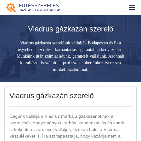
FŰTÉSSZERELÉS
Fűtésszerelés
JAVÍTÁS, KARBANTARTÁS
Gázszerelés
Viadrus gázkazán szerelő
Duguláselhárítás
Viadrus gázkazán szerelőink vállalják Budapesten és Pest
megyében a szerelést, karbantartást, garantáltan kedvező áron.
Vízszerelés
Munkáink után számlát adunk, garanciát vállalunk. Azonnali
kiszállással is számíthat profi szakembereinkre. Keressen
Ajánlatkérés
minket bizalommal,
Kapcsolat
Viadrus gázkazán szerelő
Cégünk vállalja a Viadrus márkájú gázkazánoknak a
szerelését. Hagyományos, turbós, kondenzációs és kombi
cirkóknak a szerelését vállaljuk, ezeken belül a Viadrus
készülékeket is. Ha azt tapasztalja, hogy kazánja nem a