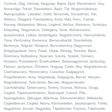
Csolnok, Dág, Sárisáp, Nagysáp, Bajna, Epöl, Máriahalom, Úny,
Annavölgy, Tokod, Tokodaltáró, Bajót, Tát, Mogyorósbánya,
Nyergesújfalu, Lábatlan, Süttő, Neszmély, Dunaalmás, Vác,
Nőtincs, Ősagárd, Felsőpetény, Kosd, Rád, Penc, Csővár,
Keszeg, Alsópetény, Nézsa, Legénd, Verőce, Kismaros, Szokolya,
Kóspallag, Nagymaros, Zebegény, Szob, Márianosztra,
Ipolydamásd, Letkés, Ipolytölgyes, Nagybörzsöny, Vámosmikola,
Tésa, Perőcsény, Kemence, Bernecebaráti, Szendehely,
Berkenye, Nógrád, Diósjenő, Borsosberény, Nagyoroszi,
Drégelypalánk, Hont, Patak, Dejtár, Rétság, Tereske, Bánk,
Romhány, Kétbodony, Kisecset, Szente, Szátok, Tolmács,
Horpács, Pusztaberki, Érsekvadkert, Balassagyarmat, Ipolyszög,
Patvarc, Ipolyvece, Őrhalom, Hugyag, Csitár, Iliny, Nógrádmarcal,
Cserhátsurány, Herencsény, Csesztve, Galgagyörk,
Püspökhatvan, Acsa, Nógrádsáp, Galgaguta, Bercel, Vanyarc,
Nógrádkövesd, Szécsénke, Becske, Magyarnándor,
Cserháthaláp, Debercsény, Terény, Szanda, Mohora, Szügy,
Cegléd, Tápiószentmárton, Nyársapát, Csemő, Pilis,
Nyáregyháza, Újlengyel, Albertirsa, Dánszentmiklós, Mikebuda,
Ceglédbercel, Cegléd, Abony, Kőröstetétlen, Jászkarajenő, Törtel,
Nagykőrös, Kocsér, Nagykáta, Tápióbicske, Farmos, Tápiószele,