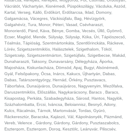
Kistarcsa, Kerepes, Kerepes, Mogyoród, Fót, Csomád, Őrbottyán,
Vácrátót, Váchartyán, Kisnémedi, Püspökszilágy, Vácduka, Aszód,
Kartal, Verseg, Kálló, Erdőkürt, Erdőtarcsa, Iklad, Domony,
Galgamácsa, Vácegres, Váckisújfalu, Bag, Hévízgyörk,
Galgahévíz, Tura, Monor, Péteri, Vasad, Csévharaszt,
Monorierdő, Pánd, Káva, Bénye, Gomba, Vecsés, Üllő, Gyömrő,
Ecser, Maglód, Mende, Sülysáp, Sülysáp, Kóka, Úri, Tápiószecső,
Tóalmás, Tápióság, Szentmártonkáta, Szentlőrinckáta, Ráckeve,
Lórév, Szigetszentmiklós, Halásztelek, Szigethalom, Tököl,
Szigetcsép, Szigetszentmárton, Szigetújfalu, Szigetbecse, Makád,
Dunaharaszti, Taksony, Dunavarsány, Délegyháza, Áporka,
Majosháza, Kiskunlacháza, Dömsöd, Apaj, Bugyi, Alsónémedi,
Gyál, Felsőpakony, Ócsa, Inárcs, Kakucs, Újhartyán, Dabas,
Dabas, Tatárszentgyörgy, Hernád, Örkény, Pusztavacs,
Táborfalva, Dunaújváros, Dunaújváros, Nagyvenyim, Mezőfalva,
Daruszentmiklós, Előszállás, Nagykarácsony, Baracs , Baracs,
Kisapostag, Perkáta, Szabadegyháza, Sárosd, Hantos, Nagylók,
Százhalombatta, Ercsi, Iváncsa, Beloiannisz, Besnyő, Adony,
Kulcs, Rácalmás, Tárnok, Martonvásár, Tordas, Gyúró,
Ráckeresztúr, Baracska, Kajászó, Vál, Kápolnásnyék, Pázmánd,
Vereb, Velence , Gárdony, Gárdony, Gárdony, Pusztaszabolcs,
Esztergom, Esztergom, Dorog, Kesztölc, Leányvár, Piliscsév,