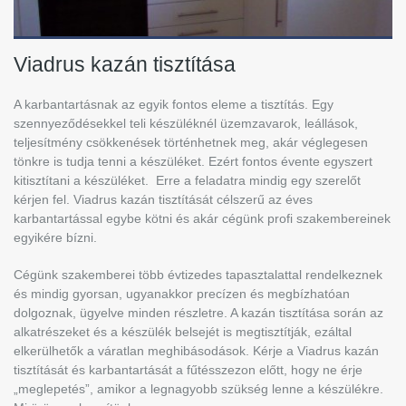
Viadrus kazán tisztítása
A karbantartásnak az egyik fontos eleme a tisztítás. Egy
szennyeződésekkel teli készüléknél üzemzavarok, leállások,
teljesítmény csökkenések történhetnek meg, akár véglegesen
tönkre is tudja tenni a készüléket. Ezért fontos évente egyszert
kitisztítani a készüléket.
Erre a feladatra mindig egy szerelőt
kérjen fel.
Viadrus kazán tisztítását célszerű az éves
karbantartással egybe kötni és akár cégünk profi szakembereinek
egyikére bízni.
Cégünk szakemberei több évtizedes tapasztalattal rendelkeznek
és mindig gyorsan, ugyanakkor precízen és megbízhatóan
dolgoznak, ügyelve minden részletre. A kazán tisztítása során az
alkatrészeket és a készülék belsejét is megtisztítják, ezáltal
elkerülhetők a váratlan meghibásodások. Kérje a Viadrus kazán
tisztítását és karbantartását a fűtésszezon előtt, hogy ne érje
„meglepetés”, amikor a legnagyobb szükség lenne a készülékre.