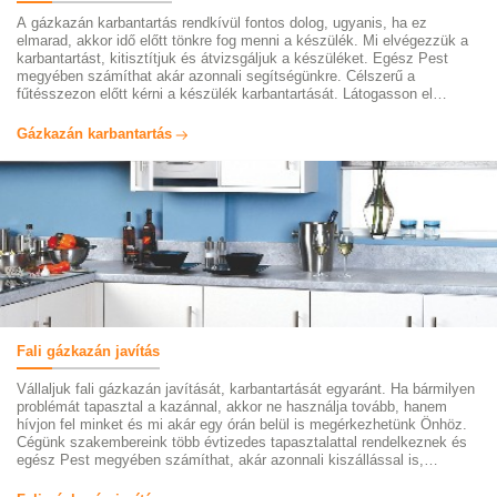
A gázkazán karbantartás rendkívül fontos dolog, ugyanis, ha ez
elmarad, akkor idő előtt tönkre fog menni a készülék. Mi elvégezzük a
karbantartást, kitisztítjuk és átvizsgáljuk a készüléket. Egész Pest
megyében számíthat akár azonnali segítségünkre. Célszerű a
fűtésszezon előtt kérni a készülék karbantartását. Látogasson el
oldalunkra, ahol részletesen is tájékozódhat szolgáltatásainkról és
rólunk. Szakembereink számlát és garanciát adnak munkáik után és
Gázkazán karbantartás
márkafüggetlenül dolgoznak.
Fali gázkazán javítás
Vállaljuk fali gázkazán javítását, karbantartását egyaránt. Ha bármilyen
problémát tapasztal a kazánnal, akkor ne használja tovább, hanem
hívjon fel minket és mi akár egy órán belül is megérkezhetünk Önhöz.
Cégünk szakembereink több évtizedes tapasztalattal rendelkeznek és
egész Pest megyében számíthat, akár azonnali kiszállással is,
segítségükre. Az év minden napján elérhetők vagyunk. Minőségi
alkatrészekkel, márkafüggetlenül dolgozunk, számlát és garanciát