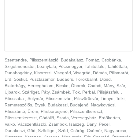
Szentendre, Pilisszentlászló, Budakalász, Pomáz, Csobánka,
Szigetmonostor, Leányfalu, Pócsmegyer, Tahitótfalu, Tahitótfalu,
Dunabogdány, Kisoroszi, Visegrád, Visegrád, Dömös, Pilismarót,
Érd, Sóskút, Pusztazámor, Budaörs, Törökbálint, Diósd,
Biatorbágy, Herceghalom, Bicske, Óbarok, Csabdi, Mány, Szár,
Újbarok, Szárliget, Páty, Zsámbék, Tök, Perbál, Pilisjászfalu ,
Piliscsaba , Solymár, Pilisszentiván, Pilisvörösvár, Tinnye, Telki,
Remeteszőlős, Etyek, Budakeszi, Budajenő, Nagykovácsi,
Pilisszántó, Üröm, Pilisborosjenő, Pilisszentkereszt,
Pilisszentkereszt, Gödöllő, Szada, Veresegyház, Erdőkertes,
Valkó, Vácszentlászló, Zsámbok, Isaszeg, Dány, Pécel,
Dunakeszi, Göd, Sződliget, Sződ, Csörög, Csömör, Nagytarcsa,